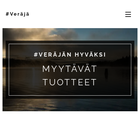
#Veräjä
#VERÄJÄN HYVÄKSI
MYYTÄVÄT
TUOTTEET