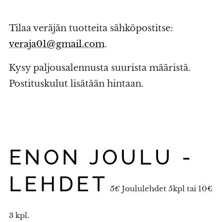
Tilaa veräjän tuotteita sähköpostitse:
veraja01@gmail.com
.
Kysy paljousalennusta suurista määristä.
Postituskulut lisätään hintaan.
ENON JOULU -
LEHDET
5€
Joululehdet 5kpl tai 10€
3 kpl.