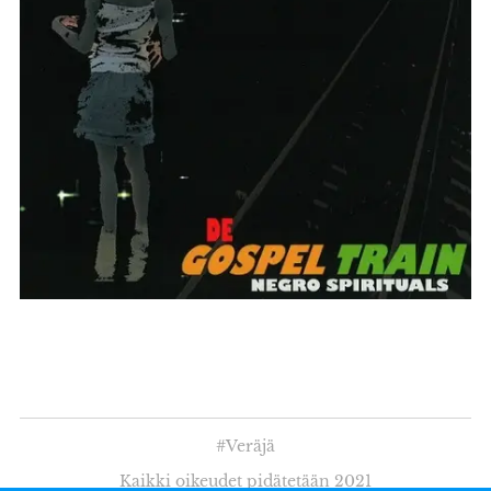
#Veräjä
Kaikki oikeudet pidätetään 2021